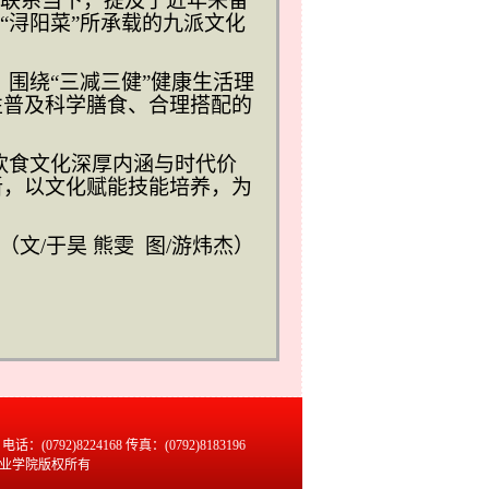
重联系当下，提及了近年来备
“浔阳菜”所承载的九派文化
，围绕
“三减三健”健康生活理
性普及科学膳食、合理搭配的
饮食文化深厚内涵与时代价
新，以文化赋能技能培养，为
（
文
/于昊 熊雯 图/游炜杰
）
话：(0792)8224168 传真：(0792)8183196
职业学院版权所有