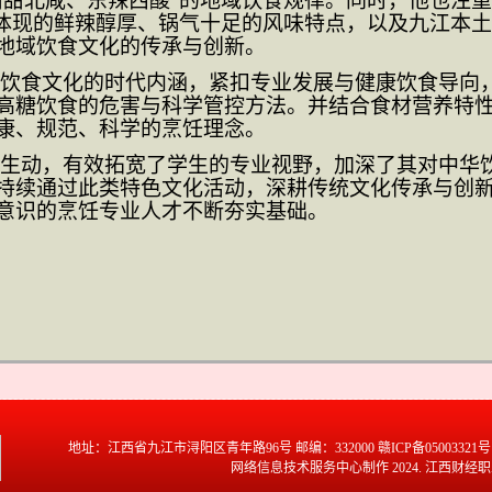
南甜北咸、东辣西酸”的地域饮食规律。同时，他也注
所体现的鲜辣醇厚、锅气十足的风味特点，以及九江本土
地域饮食文化的传承与创新。
饮食文化的时代内涵，紧扣专业发展与健康饮食导向
高糖饮食的危害与科学管控方法。并结合食材营养特
康、规范、科学的烹饪理念。
生动，有效拓宽了学生的专业视野，加深了其对中华
持续通过此类特色文化活动，深耕传统文化传承与创
意识的烹饪专业人才不断夯实基础。
地址：江西省九江市
浔阳区
青年路96号 邮编：332000 赣ICP备05003321号 电
网络信息技术服务中心制作 2024. 江西财经