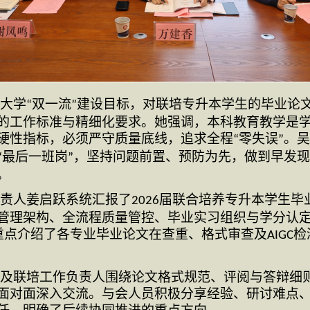
大学
双一流
建设目标，对联培专升本学生的毕业论
“
”
的工作标准与精细化要求。她强调，本科教育教学是
硬性指标，必须严守质量底线，追求全程
零失误
。吴
“
”
最后一班岗
，坚持问题前置、预防为先，做到早发现
“
”
。
责人姜启跃系统汇报了
届联合培养专升本学生毕
2026
管理架构、全流程质量管控、毕业实习组织与学分认
重点介绍了各专业毕业论文在查重、格式审查及
检
AIGC
及联培工作负责人围绕论文格式规范、评阅与答辩细
面对面深入交流。与会人员积极分享经验、研讨难点